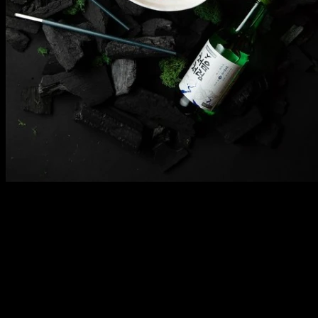
БОУЛ С ЛОСОСЕМ
300 г
БОУЛ С ЛОСОСЕМ
Рис, филе кижуча, огурец, помидор черри, капуста брокколи,