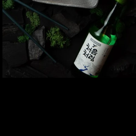
УНАГИДОН УГОРЬ
230 г
УНАГИДОН УГОРЬ
Рис, угорь, лук зелёный, кунжут, соус унаги